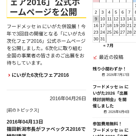
ェア2016」公式ホ
ームページを公開
2
3
4
5
6
7
9
10
11
12
13
14
16
17
18
19
20
21
フードメッセ in にいがた併設展！今
23
24
25
26
27
28
年で3回目の開催となる「にいがた6
30
31
次化フェア2016」公式ホームページ
« 7月
を公開しました。6次化に取り組む
全国の事業者の皆さまのご出展をお
最近の投稿
待ちしています。
残り小間わずか！
にいがた6次化フェア2016
2026年7月17日
フードメッセ in に
いがた2026「出展
2016年04月26日
検討説明会」を開
催しました
[前のトピックス]
2026年6月4日
2016年04月13日
参加費用無料！
篠田新潟市長がファベックス2016で
フードメッセ in に