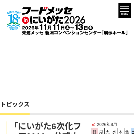
menu
トピックス
「にいがた6次化フ
2026年8月
日
月
火
水
木
金